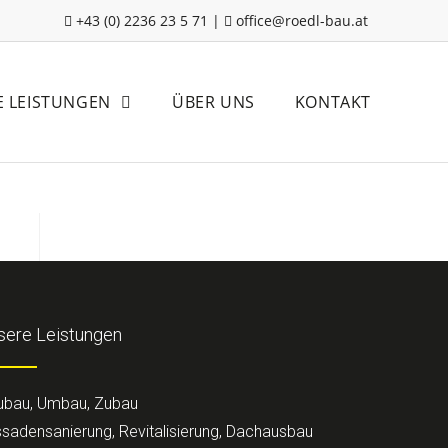
+43 (0) 2236 23 5 71
|
office@roedl-bau.at
E LEISTUNGEN
ÜBER UNS
KONTAKT
sere Leistungen
ubau, Umbau, Zubau
sadensanierung, Revitalisierung, Dachausbau