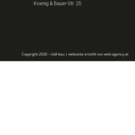
Koenig & Bauer-Str. 25
Copyright 2026 - rödl-bau |
webseite erstellt von web-agency.at