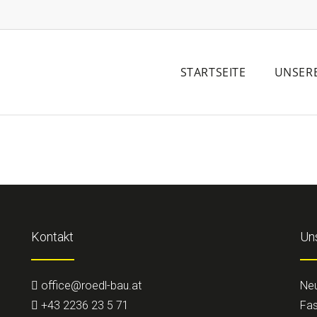
STARTSEITE
UNSER
Kontakt
Un
office@roedl-bau.at
Ne
+43 2236 23 5 71
Fas