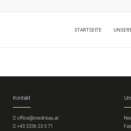
STARTSEITE
UNSER
Kontakt
Un
office@roedl-bau.at
Ne
+43 2236 23 5 71
Fas