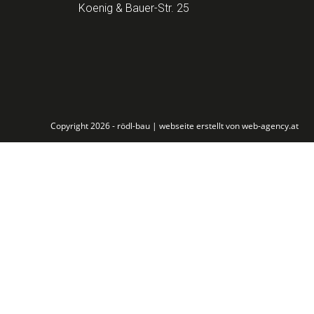
Koenig & Bauer-Str. 25
Copyright 2026 - rödl-bau |
webseite erstellt von web-agency.at