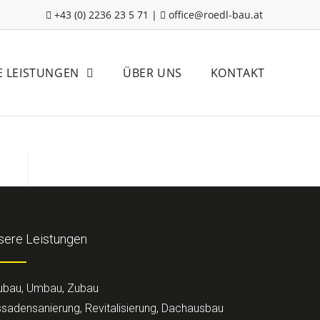
+43 (0) 2236 23 5 71
|
office@roedl-bau.at
E LEISTUNGEN
ÜBER UNS
KONTAKT
sere Leistungen
ubau, Umbau, Zubau
sadensanierung, Revitalisierung, Dachausbau